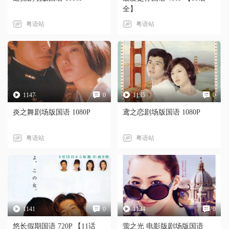
全】
粤语站
粤语站
1147
0
1135
0
炎之舞剧场版国语 1080P
鸢之恋剧场版国语 1080P
粤语站
粤语站
1141
0
1134
0
悠长假期国语 720P 【11话
萤之光 电影版剧场版国语