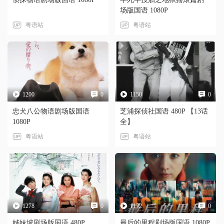
场版国语 1080P
粤语站
粤语站
1200
0
1150
0
忠犬八公物语剧场版国语
芝浦探侦社国语 480P 【13话
1080P
全】
粤语站
粤语站
1278
0
1172
0
姊妹坡剧场版国语 480P
最后的里程剧场版国语 1080P