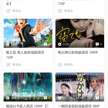
全】
720P
粤语站
粤语站
1152
0
1118
0
银之匙 真人版剧场版国语
夜以继日剧场版国语 1080P
720P
粤语站
粤语站
1191
0
1217
0
幽游白书真人国语 1080P 【5
一碗阳春面剧场版国语 480P