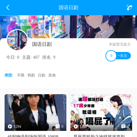
国语日剧
国语日剧
本版暂无版主
0
+关注
今日: 0
主题: 407
排名: 9
类型:
不限
韩剧
日剧
其他
1294
0
1210
0
侦探物语剧场版国语 1080P
早死早投胎之地狱摇滚篇剧