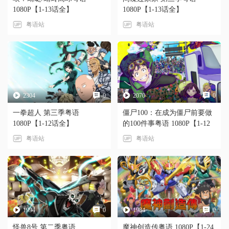
1080P【1-13话全】
1080P【1-13话全】
粤语站
粤语站
2304
0
2070
0
一拳超人 第三季粤语
僵尸100：在成为僵尸前要做
1080P【1-12话全】
的100件事粤语 1080P【1-12
话全】麻生羽呂担任原作、
粤语站
粤语站
高田康太郎担任作画的漫画
《僵尸百分百》宣布电视动
画化，主要制作人员及主演
声优：梅田修一朗，该作由
BUG FILMS 负责制作（《古
见同学有交流障碍症》《夏
日重现》制作协力），川越
1994
0
1984
0
一生担任导演，瀬古浩司担
怪兽8号 第二季粤语
魔神创造传粤语 1080P【1-24