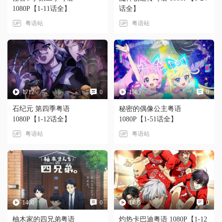
任系列构成，将在 2023 年 7
1080P【1-11话全】
话全】
月开播！
粤语站
粤语站
1712
0
1505
0
石纪元 第四季粤语
秘密的偶像公主粤语
1080P【1-12话全】
1080P【1-51话全】
粤语站
粤语站
1400
0
1495
0
柚木家的四兄弟粤语
灼热卡巴迪粤语 1080P【1-12