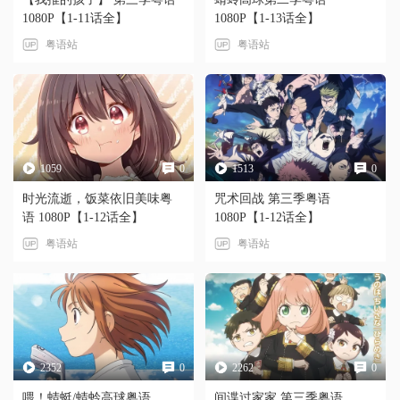
1080P【1-11话全】
1080P【1-13话全】
粤语站
粤语站
1059
0
1513
0
时光流逝，饭菜依旧美味粤
咒术回战 第三季粤语
语 1080P【1-12话全】
1080P【1-12话全】
粤语站
粤语站
2352
0
2262
0
喂！蜻蜓/蜻蛉高球粤语
间谍过家家 第三季粤语