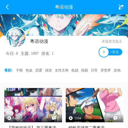
粤语动漫
粤语动漫
本版暂无版主
6
+关注
今日: 0
主题: 1097
排名: 1
番剧:
不限
热血
恋爱
搞笑
女性主角
机战
校园
日常
异世界
其他
1590
0
1104
0
【我推的孩子】 第三季粤语
蜻蛉高球第二季粤语