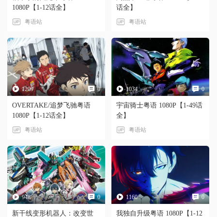
1080P【1-12话全】
话全】
粤语站
粤语站
1209
0
1034
0
OVERTAKE/追梦飞驰粤语
宇宙骑士粤语 1080P【1-49话
1080P【1-12话全】
全】
粤语站
粤语站
948
0
1160
0
新干线变形机器人：改变世
我独自升级粤语 1080P【1-12