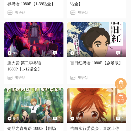
界粤语 1080P【1-39话全】
话全】
粤语站
粤语站
983
0
960
0
胆大党 第二季粤语
百日红粤语 1080P【剧场版】
1080P【1-12话全】
粤语站
粤语站
门户
返回
946
0
998
0
钢琴之森粤语 1080P【剧场
告白实行委员会：喜欢上你