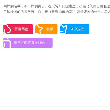
同样的名字，不一样的身份。在《翼》的国度里，小狼（入野自由 配
了玖楼国的考古学家，而小樱（牧野由依 配音）则是该国的公主。二
合却迟迟没有把心意传给对方。在小樱下定决心想要向小狼表白的那晚
国的遗迹催动了小樱体内能力的苏醒，致使小樱的记忆变成羽毛飞往了
向且昏迷不醒。为了找回小樱的记忆，小狼和另外两位怀着不同目的的
百度网盘
收藏
加入杂鱼
钢（稻田彻 配音）、法伊（浪川大辅 配音）跨越不同的次元，寻找着
羽毛，踏上了冒险的征程。而这背后则酝酿着一个巨大的阴谋……
用户才能查看提取码
编自CLAMP的同名漫画。剧中大量出现CLAMP过往作品里的角色，
系都有很大调整，可谓CLAMP自己亲自操刀的同人作