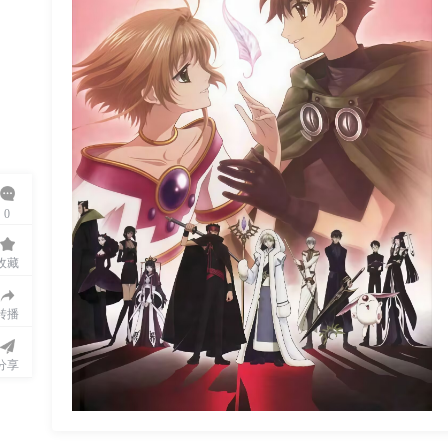
韩
剧|
国
语
动
漫
0
收藏
转播
分享