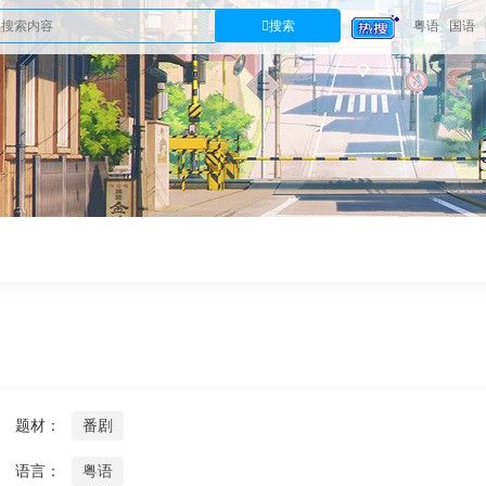
搜索
粤语
国语
题材：
番剧
语言：
粤语