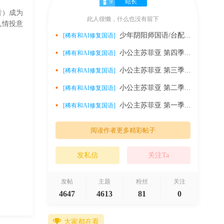
9
站长
音）成为
此人很懒，什么也没有留下
人情投意
，玖楼
少年阴阳师国语/台配 1080P【1-26话全】
[稀有和AI修复国语]
各个方
小公主苏菲亚 第四季国语/台配 1080P【1-30话全】 ...
[稀有和AI修复国语]
伙伴黑
记忆的
小公主苏菲亚 第三季国语/台配 1080P【1-30话全】 ...
[稀有和AI修复国语]
 本片改
小公主苏菲亚 第二季国语/台配 1080P【1-31话全】 ...
[稀有和AI修复国语]
且角色关
小公主苏菲亚 第一季国语/台配 1080P【1-25话全】 ...
[稀有和AI修复国语]
阅读作者更多精彩帖子
发私信
关注Ta
发帖
主题
粉丝
关注
4647
4613
81
0
大家都在看