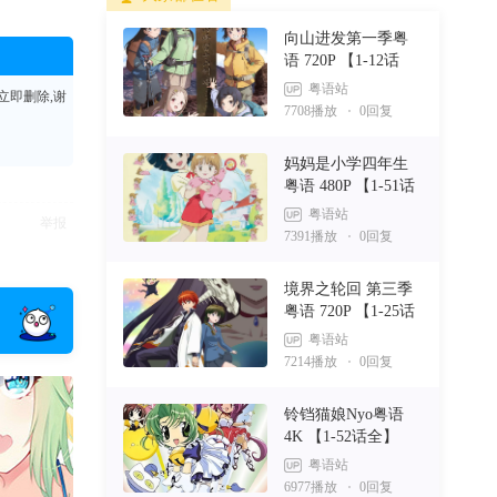
向山进发第一季粤
语 720P 【1-12话
全】
粤语站
立即删除,谢
7708播放
0回复
妈妈是小学四年生
粤语 480P 【1-51话
全】
粤语站
举报
7391播放
0回复
境界之轮回 第三季
粤语 720P 【1-25话
全】
粤语站
7214播放
0回复
铃铛猫娘Nyo粤语
4K 【1-52话全】
机甲武士剑粤语 480P 【1-50话全】
粤语站
6977播放
0回复
[粤语动漫]
5832
07-01