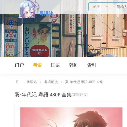
帖子
门户
粤语
国语
韩剧
索引
›
粤语站
›
粤语动漫
›
翼·年代记 粵語 480P 全集
卡
翼·年代记 粵語 480P 全集
[复制链接]
通
站-
国
语