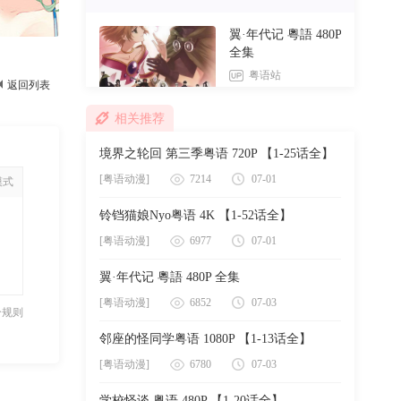
向山进发第一季粤语 720P 【1-12话全】
翼·年代记 粵語 480P
全集
[粤语动漫]
7708
07-01
粤语站
返回列表
妈妈是小学四年生粤语 480P 【1-51话全】
6852播放
0回复
[粤语动漫]
7391
07-01
相关推荐
邻座的怪同学粤语
境界之轮回 第三季粤语 720P 【1-25话全】
1080P 【1-13话全】
粤语站
[粤语动漫]
7214
07-01
模式
6780播放
0回复
铃铛猫娘Nyo粤语 4K 【1-52话全】
学校怪谈 粤语 480P
[粤语动漫]
6977
07-01
【1-20话全】
翼·年代记 粵語 480P 全集
粤语站
6665播放
0回复
[粤语动漫]
6852
07-03
分规则
我是大哥大粵語
邻座的怪同学粤语 1080P 【1-13话全】
480P 【1-10话全】
[粤语动漫]
6780
07-03
粤语站
6631播放
0回复
学校怪谈 粤语 480P 【1-20话全】